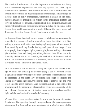
The creation I make often takes the departure from intimate and little,
actual or sensorial experiences, that is to say my own life. Then I try to
transform or to represent them after observation with interior vision and
certain philosophical or psychological understandings. Small things of
the past such as daily photographs, underlined passages in the book,
captured images or instant notes remain in the individual memory and
serve as materials for creation. Manipulating these elements, images are
conceived from the zero-time (or time zero) which had no existence in the
general time world. As a point or a stroke fills out the empty space and
dominates the entire flow of the air, I put a point also in the time.
By drawing, I tend to detach myself from overwhelming memories and to
intensify the sceneries hidden somewhere from forgetting. Just like
writing a journal with letters and taking a photography with a camera, I
draw carefully with my hands, feeling each part of the image. If the
photography is writings of lights, drawing is, for me, writings of strokes
(the whole of dots and lines), and video, those of time. Thus, not only
the daily life but the act of creation, the mediation of the work and all
process of the exhibition become the material, which allows me to build
the ‘home’ where I come from and where I exist.
As is each instant, this exhibition is a step and a piece. The title ≪ P:ass-
age ≫ means the crossing of the time (age), a part of written stories
(page), and a door by which people enter the ‘home’ to communicate with
me (passage). In the same way of turning each page to imagine the
written story along the book, we open the door to enter or exit and even
to get into the secret chamber. Like the leaf hanging at the edge of the
branches until the moment of blossom then flying out, an empty white
sheet of paper becomes a specific text or image, which travels around the
light and the shadow inside somebody’s memory.
We open the eyes and ears to perceive the world and the doors to receive
the visitors. Once passing through the opened door, the passenger makes
a temporary life there and becomes a protagonist or a background of this