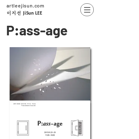
artleejisun.com
JiSun LEE
​이지선
P:ass-age