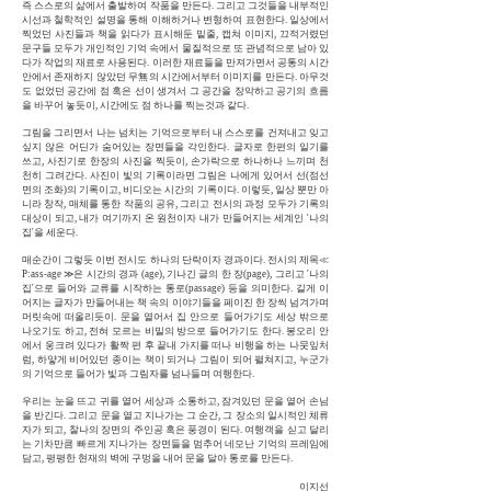
즉 스스로의 삶에서 출발하여 작품을 만든다. 그리고 그것들을 내부적인
시선과 철학적인 설명을 통해 이해하거나 변형하여 표현한다. 일상에서
찍었던 사진들과 책을 읽다가 표시해둔 밑줄, 캡쳐 이미지, 끄적거렸던
문구들 모두가 개인적인 기억 속에서 물질적으로 또 관념적으로 남아 있
다가 작업의 재료로 사용된다. 이러한 재료들을 만져가면서 공통의 시간
안에서 존재하지 않았던 무無의 시간에서부터 이미지를 만든다. 아무것
도 없었던 공간에 점 혹은 선이 생겨서 그 공간을 장악하고 공기의 흐름
을 바꾸어 놓듯이, 시간에도 점 하나를 찍는것과 같다.
그림을 그리면서 나는 넘치는 기억으로부터 내 스스로를 건져내고 잊고
싶지 않은 어딘가 숨어있는 장면들을 각인한다. 글자로 한편의 일기를
쓰고, 사진기로 한장의 사진을 찍듯이, 손가락으로 하나하나 느끼며 천
천히 그려간다. 사진이 빛의 기록이라면 그림은 나에게 있어서 선(점선
면의 조화)의 기록이고, 비디오는 시간의 기록이다. 이렇듯, 일상 뿐만 아
니라 창작, 매체를 통한 작품의 공유, 그리고 전시의 과정 모두가 기록의
대상이 되고, 내가 여기까지 온 원천이자 내가 만들어지는 세계인 '나의
집'을 세운다.
매순간이 그렇듯 이번 전시도 하나의 단락이자 경과이다. 전시의 제목≪
P:ass-age ≫은 시간의 경과 (age), 기나긴 글의 한 장(page), 그리고 '나의
집'으로 들어와 교류를 시작하는 통로(passage) 등을 의미한다. 길게 이
어지는 글자가 만들어내는 책 속의 이야기들을 페이진 한 장씩 넘겨가며
머릿속에 떠올리듯이. 문을 열어서 집 안으로 들어가기도 세상 밖으로
나오기도 하고, 전혀 모르는 비밀의 방으로 들어가기도 한다. 봉오리 안
에서 웅크려 있다가 활짝 편 후 끝내 가지를 떠나 비행을 하는 나뭇잎처
럼, 하얗게 비어있던 종이는 책이 되거나 그림이 되어 펼쳐지고, 누군가
의 기억으로 들어가 빛과 그림자를 넘나들며 여행한다.
우리는 눈을 뜨고 귀를 열어 세상과 소통하고, 잠겨있던 문을 열어 손님
을 반긴다. 그리고 문을 열고 지나가는 그 순간, 그 장소의 일시적인 체류
자가 되고, 찰나의 장면의 주인공 혹은 풍경이 된다. 여행객을 싣고 달리
는 기차만큼 빠르게 지나가는 장면들을 멈추어 네모난 기억의 프레임에
담고, 평평한 현재의 벽에 구멍을 내어 문을 달아 통로를 만든다.
이지선