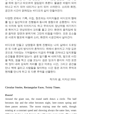
결 위에 잠기고 떠오르며
끊임없이 흐른다. 물결은 바람이 되어
떠나고 비가 되어 내리거나 눈이 되어 스며든다.
소리와 화면,
공간과 시간이 얽혀있는 비디오의 삶이 만들어진다.
다양한 곳에서 기록, 수집, 창조되는 이미지들은 비디오의 형태
를 입고 일선적으로 진행됨과 동시에
원형으로 순환한다. 의식
의 이치에 맞게 이어지기도 하고 무의식의 장난처럼 여기저기
로 튀어가고
연상되면서 꼬리를 물고 간다. 화면의 움직임에 얹
은 음악은 장면과 분위기에 그만의 리듬을 더한다. 모든
요소들
은 서로의 템포에 어울려 소리, 화면의 시공간에서 살아간다.
비디오로 만들고 상영함과 함께 진행되는 나의 삶에서 드로잉
은 또 다른 삶의 방식이자 흔적이다. 위에서
쏟아지고 가장 깊은
곳으로 가라앉는 기억들에서 지금의 주체를 건져내고 잊지못할
순간들을 흰면에 담는다.
글로 일기를 써 내려가듯, 빛으로 사진
을 찍듯, 점을 찍고 선을 긋는다. 검은 잉크가 종이의 거친 표면
에
앉아 내려 깊숙히 자리를 잡고 마르는 시간, 그리고 공간을
만나 벽에 걸리고 사람들을 맞이하는 시간 등은
과거의 추억과
현재를 만나게 하고 또 다른 추억을 선물한다.
작가의 글, 이지선 2016.
Circular Stories, Rectangular Faces, Twisty Times.
Round
Around the giant sun, the round earth draws a circle. The half
becomes day and the other becomes night, here comes spring and
there passes autumn. The moon staying near the earth, though
rotating at a constant speed and showing always the same face, wears