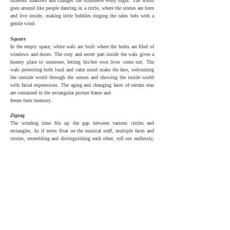
different shadows and changes the silhouette every night. The world
goes around like people dancing in a circle, where the stories are born
and live inside, making little bubbles ringing the calm bels with a
gentle wind.
Square
In the empty space, white wals are built where the holes are filed of
windows and doors. The cozy and secret part inside the wals gives a
homey place to someone, letting his/her own lives come out. The
wals protecting both loud and calm mind make the face, welcoming
the outside world through the senses and showing the inside world
with facial expressions. The aging and changing faces of certain eras
are contained in the rectangular picture frame and
freeze their memory.
Zigzag
The winding time fils up the gap between various circles and
rectangles. As if notes float on the musical staff, multiple faces and
stories, resembling and distinguishing each other, roll out endlessly,
diving into and flowing onto the time waves. Once the water leaves
the ground by the blowing wind, raindrops run down to moisten the
grass and snowflakes sit on the frozen floor.
The life of video, audio-visual and spatio-temporal, takes place with
multi-dimensional images. Images which are taken, colected and
created from everywhen and everywhere are linked and folowed in
both linear and circular ways, that is to say with a logic sometimes
conscious, sometimes unconscious. The background music adds its
own rhythm not only audible but visual and spatial.