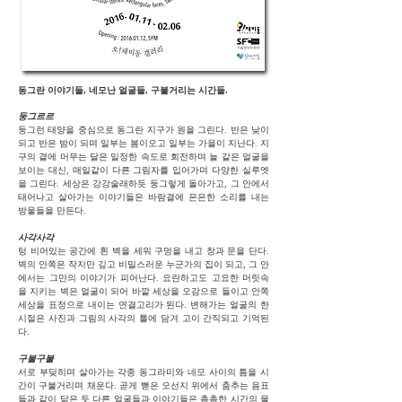
동그란 이야기들, 네모난 얼굴들, 구불거리는 시간들.
둥그르르
둥그런 태양을 중심으로 동그란 지구가 원을 그린다. 반은 낮이
되고 반은 밤이 되며 일부는 봄이오고
일부는 가을이 지난다. 지
구의 곁에 머무는 달은 일정한 속도로 회전하며 늘 같은 얼굴을
보이는 대신,
매일같이 다른 그림자를 입어가며 다양한 실루엣
을 그린다. 세상은 강강술래하듯 둥그렇게 돌아가고, 그
안에서
태어나고 살아가는 이야기들은 바람결에 은은한 소리를 내는
방울들을 만든다.
사각사각
텅 비어있는 공간에 흰 벽을 세워 구멍을 내고 창과 문을 단다.
벽의 안쪽은 작지만 깊고 비밀스러운
누군가의 집이 되고, 그 안
에서는 그만의 이야기가 피어난다. 요란하고도 고요한 머릿속
을 지키는 벽은
얼굴이 되어 바깥 세상을 오감으로 들이고 안쪽
세상을 표정으로 내이는 연결고리가 된다. 변해가는 얼굴의
한
시절은 사진과 그림의 사각의 틀에 담겨 고이 간직되고 기억된
다.
구불구불
서로 부딪히며 살아가는 각종 동그라미와 네모 사이의 틈을 시
간이 구불거리며 채운다. 곧게 뻗은 오선지
위에서 춤추는 음표
들과 같이 닮은 듯 다른 얼굴들과 이야기들은 촘촘한 시간의 물