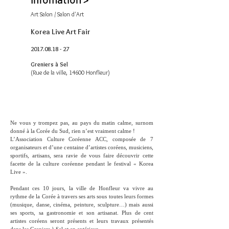
Art Salon / Salon d'Art
Korea Live Art Fair
2017.08.18 - 27
Greniers à Sel
(Rue de la ville, 14600 Honfleur)
Ne vous y trompez pas, au pays du matin calme, surnom
donné à la Corée du Sud, rien n’est vraiment calme !
L’Association Culture Coréenne ACC, composée de 7
organisateurs et d’une centaine d’artistes coréens, musiciens,
sportifs, artisans, sera ravie de vous faire découvrir cette
facette de la culture coréenne pendant le festival « Korea
Live ».
Pendant ces 10 jours, la ville de Honfleur va vivre au
rythme de la Corée à travers ses arts sous toutes leurs formes
(musique, danse, cinéma, peinture, sculpture…) mais aussi
ses sports, sa gastronomie et son artisanat. Plus de cent
artistes coréens seront présents et leurs travaux présentés