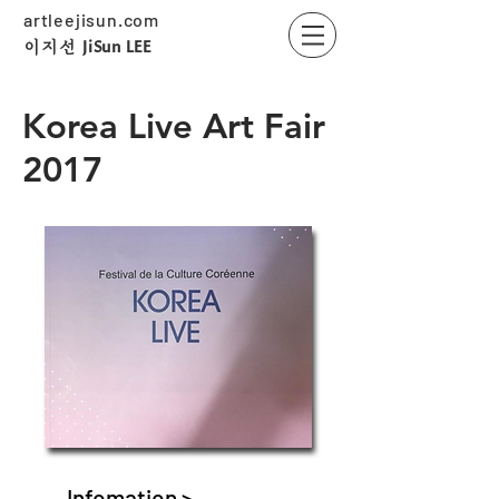
artleejisun.com
JiSun LEE
​이지선
Korea Live Art Fair
2017
Infomation >