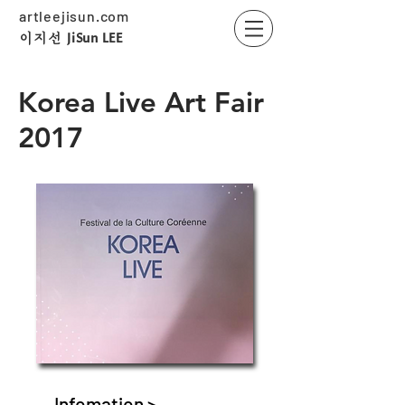
artleejisun.com
JiSun LEE
​이지선
Korea Live Art Fair
2017
Infomation >