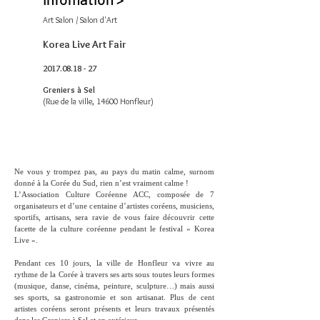
Art Salon / Salon d'Art
Korea Live Art Fair
2017.08.18 - 27
Greniers à Sel
(Rue de la ville, 14600 Honfleur)
Ne vous y trompez pas, au pays du matin calme, surnom
donné à la Corée du Sud, rien n’est vraiment calme !
L’Association Culture Coréenne ACC, composée de 7
organisateurs et d’une centaine d’artistes coréens, musiciens,
sportifs, artisans, sera ravie de vous faire découvrir cette
facette de la culture coréenne pendant le festival « Korea
Live ».
Pendant ces 10 jours, la ville de Honfleur va vivre au
rythme de la Corée à travers ses arts sous toutes leurs formes
(musique, danse, cinéma, peinture, sculpture…) mais aussi
ses sports, sa gastronomie et son artisanat. Plus de cent
artistes coréens seront présents et leurs travaux présentés