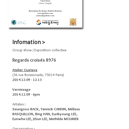
Infomation >
Group show / Exposition collective
Regards croisés 8976
Atelier Gustave
(36 rue Boissonade, 75014 Paris)
2014.12.09 - 12.13
Vernissage
2014.12.09
- 6pm
Artistes :
Seungsoo BACK, Yannick CANDIN, Mélissa
BASQUILLON, Bing HAN, Eunkyoung LEE,
Eunwha LEE, JiSun LEE, Mathilde MOURIER
Organisation :