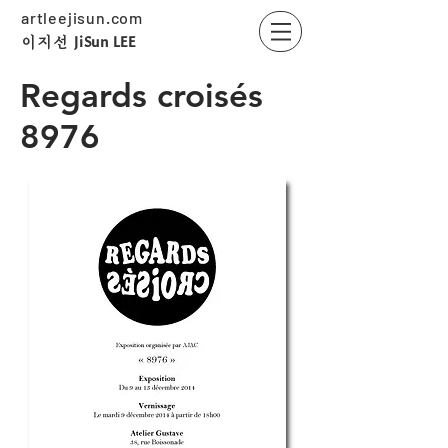
artleejisun.com
JiSun LEE
​이지선
Regards croisés
8976