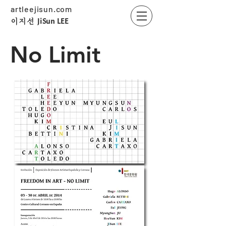
artleejisun.com
JiSun LEE
​이지선
No Limit