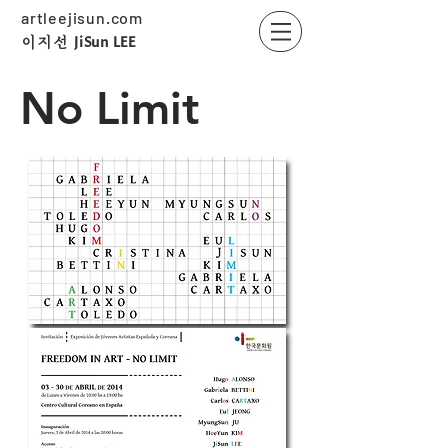
artleejisun.com
JiSun LEE
​이지선
No Limit