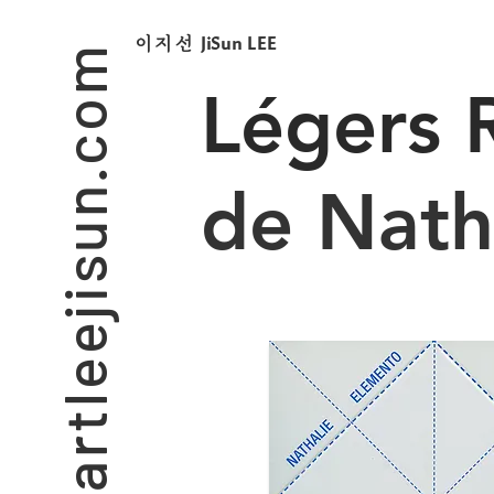
artleejisun.com
JiSun LEE
​이지선
Légers 
de Nath