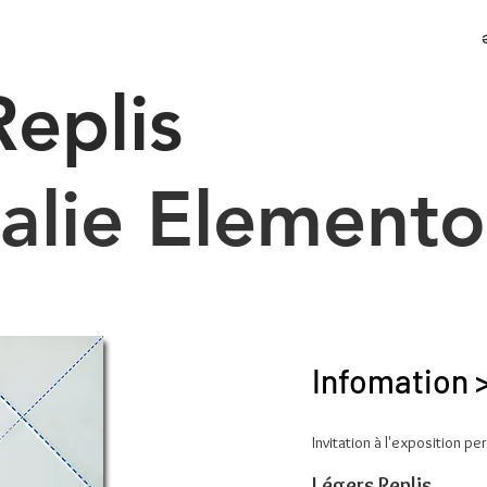
Replis
alie Elemento
Infomation 
Invitation à l'exposition p
Légers Replis