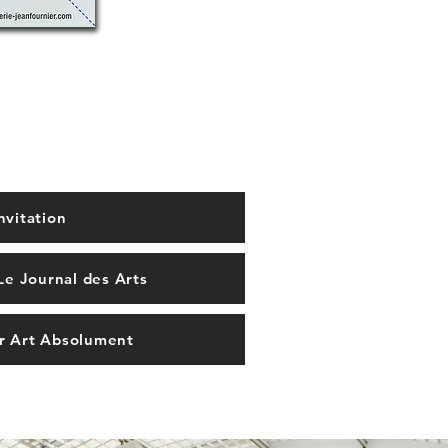
nvitation
 Le Journal des Arts
ur Art Absolument