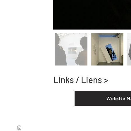
Links / Liens >
Website N