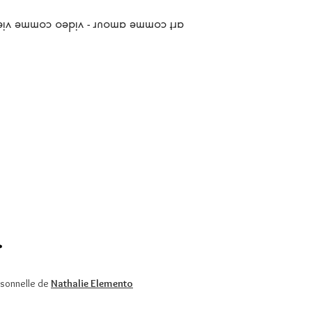
art comme amour - video comme vie
>
ersonnelle de
Nathalie Elemento