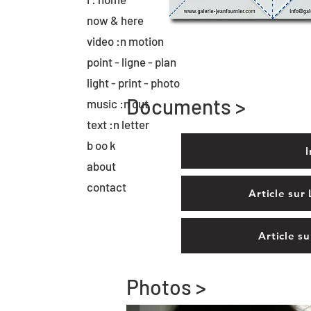
now & here
video :n motion
point - ligne - plan
light - print - photo
Documents >
music :n out
text :n letter
b oo k
I
about
contact
Article sur
Article s
Photos >