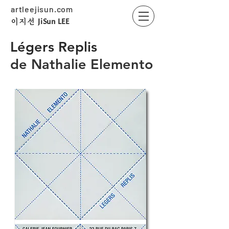
artleejisun.com
JiSun LEE
​이지선
Légers Replis
de Nathalie Elemento