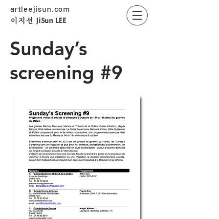
artleejisun.com
JiSun LEE
​이지선
Sunday’s
screening #9