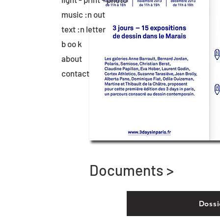
music :n out
text :n letter
b oo k
about
contact
Documents >
Dossi