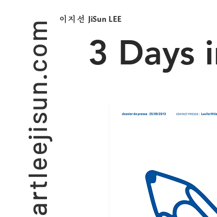
artleejisun.com
JiSun LEE
​이지선
3 Days i