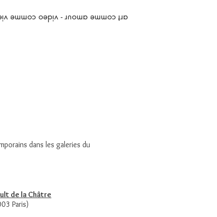
art comme amour - video comme vie
emporains
dans les galeries du
ult de la Châtre
03 Paris)