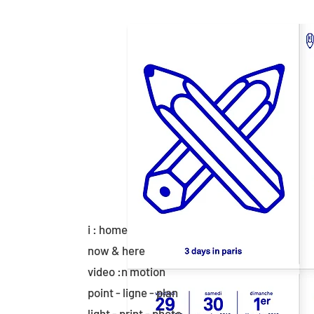
i : home
now & here
video :n motion
point - ligne - plan
light - print - photo