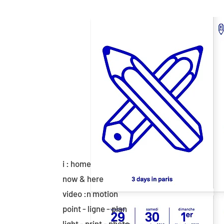
i : home
now & here
video :n motion
point - ligne - plan
light - print - photo