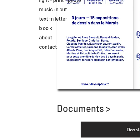
music :n out
text :n letter
b oo k
about
contact
Documents >
Dossi