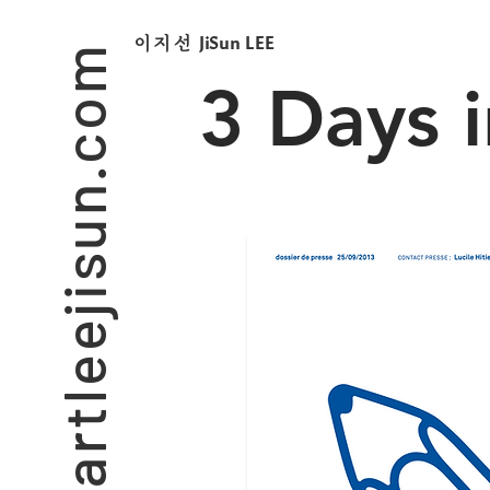
artleejisun.com
JiSun LEE
​이지선
3 Days i