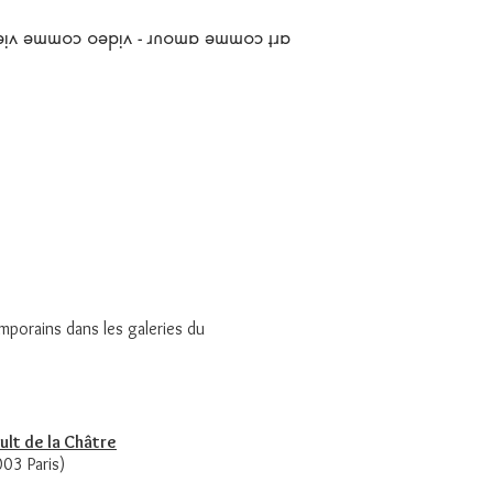
art comme amour - video comme vie
emporains
dans les galeries du
ult de la Châtre
03 Paris)