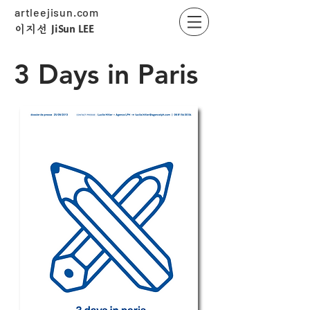
artleejisun.com
JiSun LEE
​이지선
3 Days in Paris