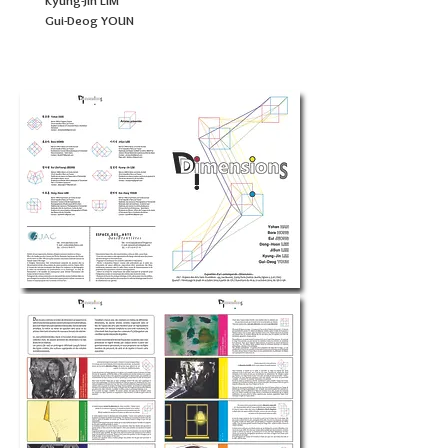
Kyung-Jin LIM
Gui-Deog YOUN