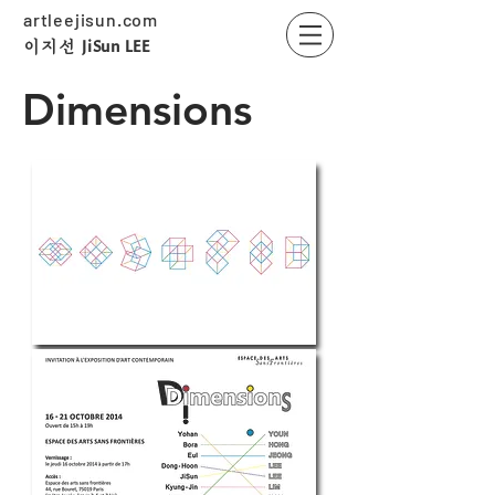
artleejisun.com
JiSun LEE
​이지선
Dimensions