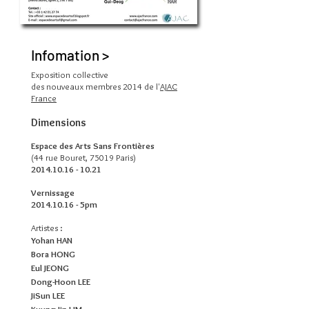
Infomation >
Exposition collective
des nouveaux membres 2014 de l'
AJAC
France
Dimensions
Espace des Arts Sans Frontières
(44 rue Bouret, 75019 Paris)
2014.10.16 - 10.21
Vernissage
2014.10.16
- 5pm
Artistes :
Yohan HAN
Bora HONG
Eul JEONG
Dong-Hoon LEE
JiSun LEE