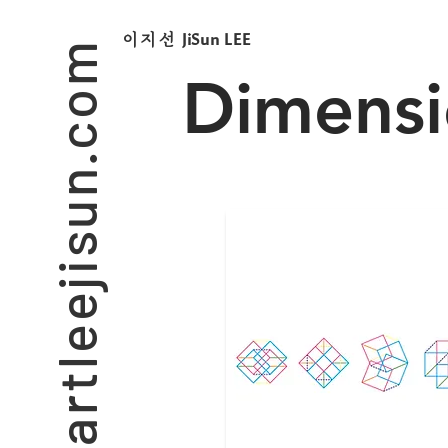
artleejisun.com
JiSun LEE
​이지선
Dimensi