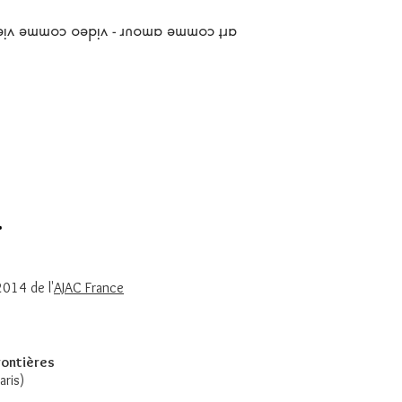
art comme amour - video comme vie
>
014 de l'
AJAC France
rontières
ris)