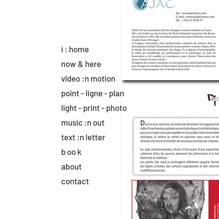
i : home
now & here
video :n motion
point - ligne - plan
light - print - photo
music :n out
text :n letter
b oo k
about
contact