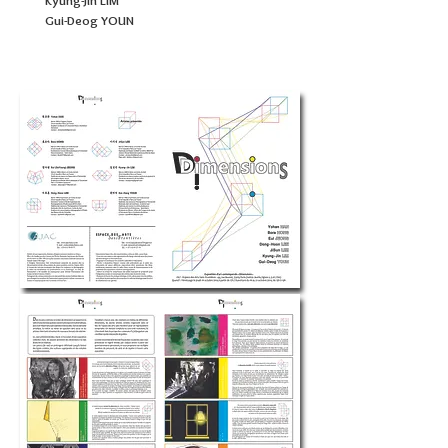
Kyung-Jin LIM
Gui-Deog YOUN