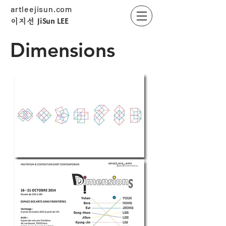
artleejisun.com
JiSun LEE
​이지선
Dimensions