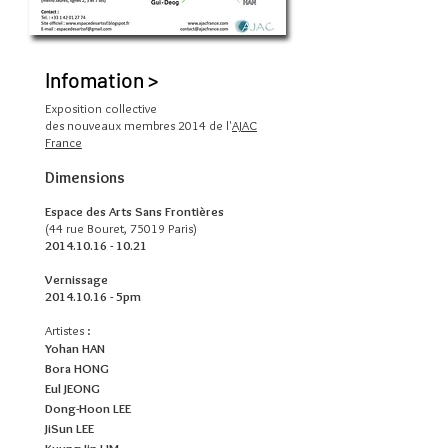
Infomation >
Exposition collective
des nouveaux membres 2014 de l'
AJAC
France
Dimensions
Espace des Arts Sans Frontières
(44 rue Bouret, 75019 Paris)
2014.10.16 - 10.21
Vernissage
2014.10.16
- 5pm
Artistes :
Yohan HAN
Bora HONG
Eul JEONG
Dong-Hoon LEE
JiSun LEE