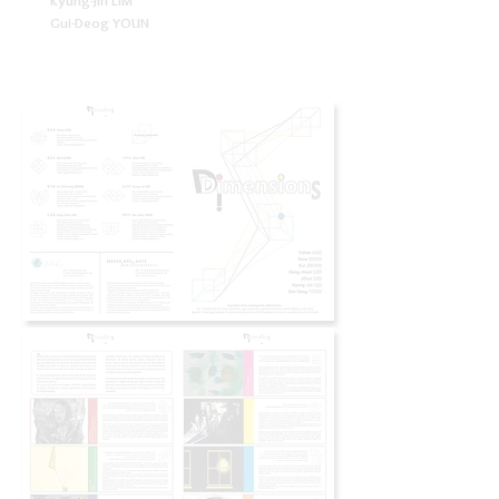
Kyung-Jin LIM
Gui-Deog YOUN