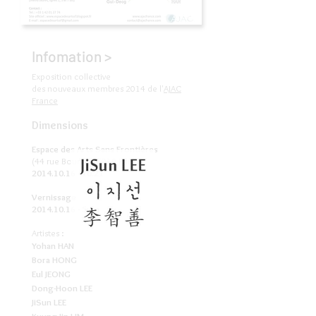
Infomation >
Exposition collective
des nouveaux membres 2014 de l'
AJAC
France
Dimensions
Espace des Arts Sans Frontières
(44 rue Bouret, 75019 Paris)
2014.10.16 - 10.21
Vernissage
2014.10.16
- 5pm
Artistes :
Yohan HAN
Bora HONG
Eul JEONG
Dong-Hoon LEE
JiSun LEE