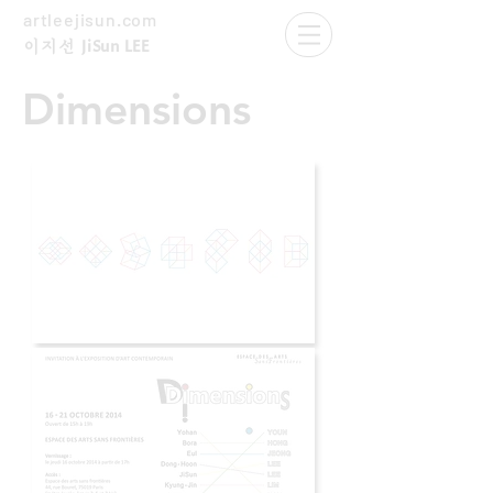
artleejisun.com
JiSun LEE
​이지선
Dimensions