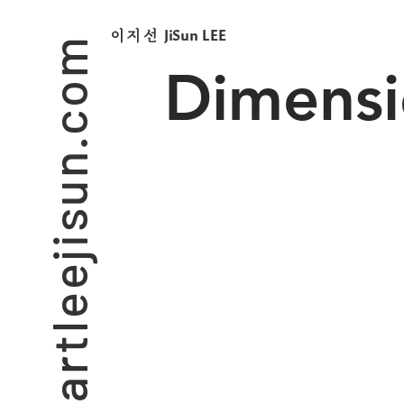
artleejisun.com
JiSun LEE
​이지선
Dimensi