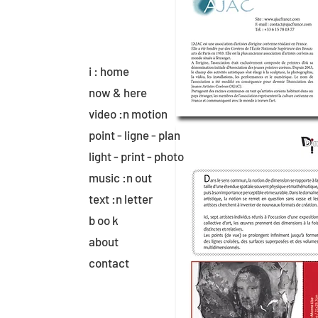
i : home
now & here
video :n motion
point - ligne - plan
light - print - photo
music :n out
text :n letter
b oo k
about
contact