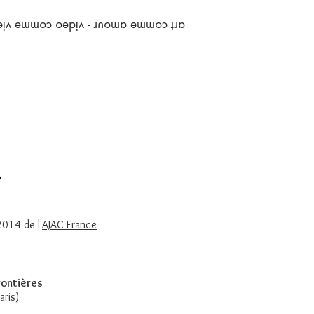
art comme amour - video comme vie
>
014 de l'
AJAC France
rontières
ris)