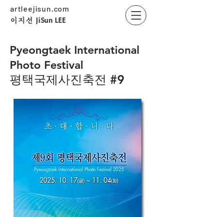
artleejisun.com
JiSun LEE
​이지선
Pyeongtaek International
Photo Festival
평택국제사진축전 #9