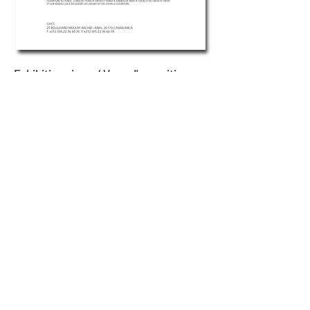
Exhibition views / Vues d'exposition >
© JiSun LEE.
2010-2026
. All Rights Reserved.