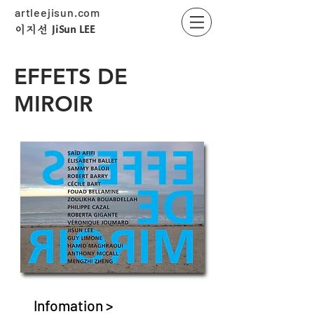
artleejisun.com
JiSun LEE
​이지선
EFFETS DE
MIROIR
Infomation >