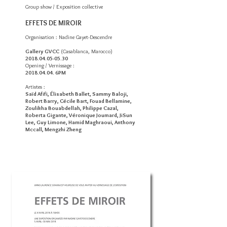
Group show / Exposition collective
EFFETS DE MIROIR
Organisation : Nadine Gayet-Descendre
Gallery GVCC
(Casablanca, Marocco)
2018.04.05-05.30
Opening / Vernissage :
2018.04.04
. 6PM
Artistes :
Saïd Afifi, Élisabeth Ballet, Sammy Baloji,
Robert Barry, Cécile Bart, Fouad Bellamine,
Zoulikha Bouabdellah, Philippe Cazal,
Roberta Gigante, Véronique Joumard, JiSun
Lee, Guy Limone, Hamid Maghraoui, Anthony
Mccall, Mengzhi Zheng