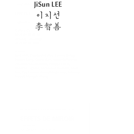
Group show / Exposition collective
EFFETS DE MIROIR
Organisation : Nadine Gayet-Descendre
Gallery GVCC
(Casablanca, Marocco)
2018.04.05-05.30
Opening / Vernissage :
2018.04.04
. 6PM
Artistes :
Saïd Afifi, Élisabeth Ballet, Sammy Baloji,
Robert Barry, Cécile Bart, Fouad Bellamine,
Zoulikha Bouabdellah, Philippe Cazal,
Roberta Gigante, Véronique Joumard, JiSun
Lee, Guy Limone, Hamid Maghraoui, Anthony
Mccall, Mengzhi Zheng