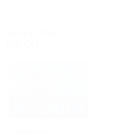
artleejisun.com
JiSun LEE
​이지선
EFFETS DE
MIROIR
Infomation >