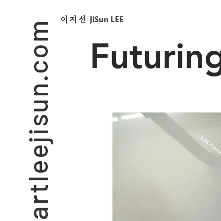
artleejisun.com
JiSun LEE
​이지선
Futurin