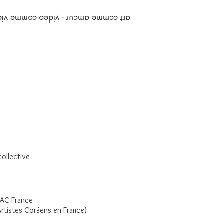
art comme amour - video comme vie
collective
AJAC France
Artistes Coréens en France)