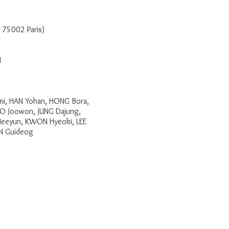
 75002 Paris)
M
i, HAN Yohan, HONG Bora,
JO Joowon, JUNG Dajung,
 Heeyun, KWON Hyeoki, LEE
UN Guideog