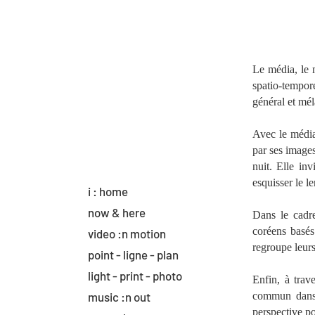
Le média, le 
spatio-tempor
général et méla
Avec le média 
par ses image
nuit. Elle in
esquisser le l
i : home
now & here
Dans le cadre
coréens basés
video :n motion
regroupe leurs
point - ligne - plan
light - print - photo
Enfin, à trav
music :n out
commun dans l
perspective po