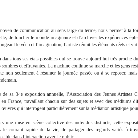
moyen de communication au sens large du terme, nous permet à la fo
elle, de toucher le monde imaginaire et d’archiver les expériences éph
ngeant le vécu et l’imagination, l’artiste réunit les éléments réels et virt
dans tous ses états possibles qui se trouve aujourd’hui très proche du
s sombres et effrayantes. La machine continue sa marche et les gens re
vite non seulement à résumer la journée passée ou à se reposer, mais é
endemain.
 de sa 34e exposition annuelle, l’Association des Jeunes Artistes C
 en France, travaillant chacun sur des sujets et avec des médiums dif
 œuvres qui interrogent particulièrement sur la médiation artistique pour 
ers une mise en scène collective des individus distincts, cette expos
e courant rapide de la vie, de partager des regards variés à trav
ssible dans l’interaction avec le public.