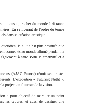
is de nous approcher du monde à distance
émères. En se libérant de l’ordre du temps
uels dans sa création artistique.
 quotidien, la nuit n’est plus dessinée que
stent connectés au monde allumé pendant la
galement à faire sortir la créativité et à
oréens (AJAC France) réunit ses artistes
férents. L’exposition « Futuring Night »,
la projection futuriste de la vision.
ition a pour objectif de marquer un point
ers les œuvres, et aussi de dessiner une