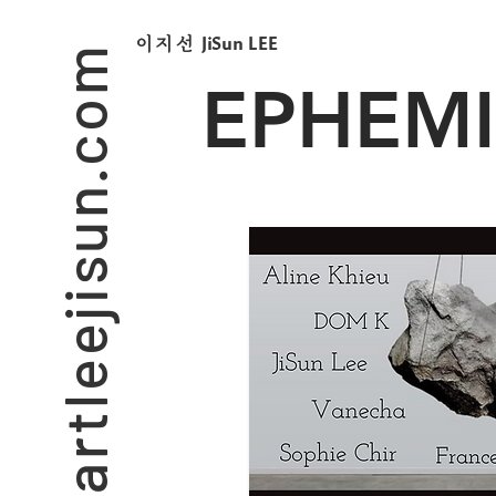
artleejisun.com
JiSun LEE
​이지선
EPHEMI