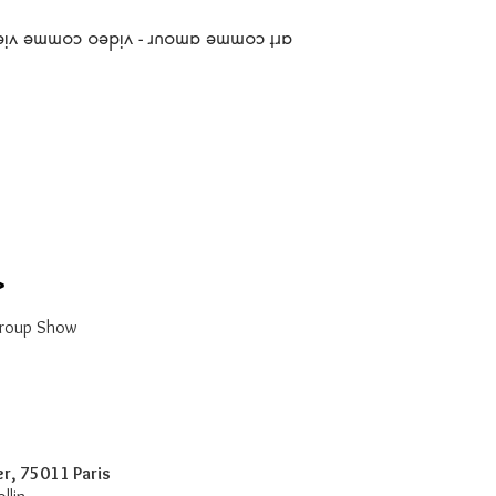
art comme amour - video comme vie
>
 Group Show
r, 75011 Paris