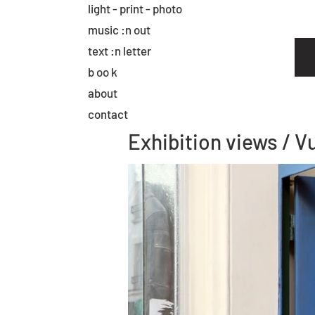
light - print - photo
music :n out
text :n letter
b oo k
about
contact
Exhibition views / V