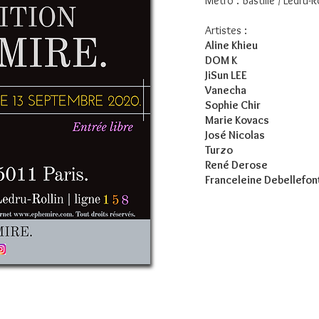
Métro : Bastille / Ledru-Ro
Artistes :
Aline Khieu
DOM K
JiSun LEE
Vanecha
Sophie Chir
Marie Kovacs
José Nicolas
Turzo
René Derose
Franceleine Debellefon