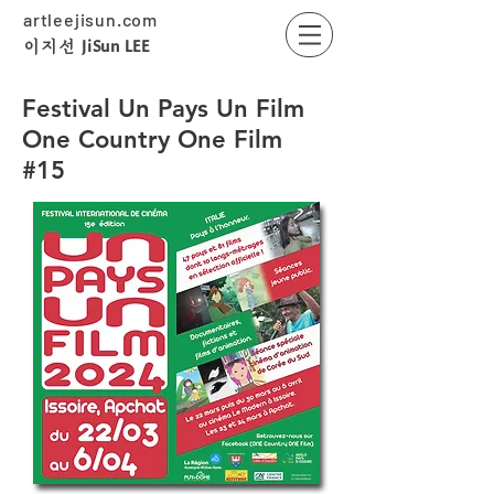
artleejisun.com
JiSun LEE
​이지선
Festival Un Pays Un Film
One Country One Film
#15