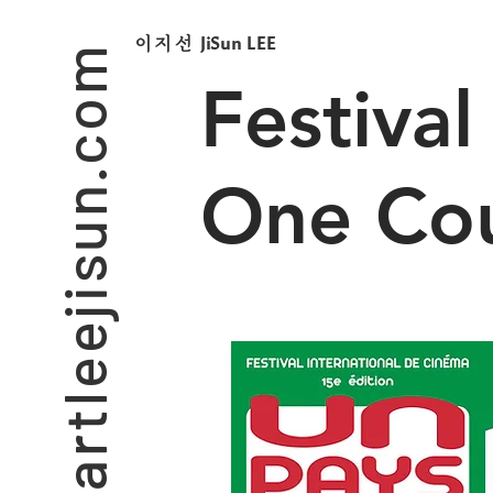
artleejisun.com
JiSun LEE
​이지선
Festiva
One Cou