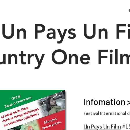
l Un Pays Un F
ntry One Fil
Infomation 
Festival International 
Un Pays Un Film
#1