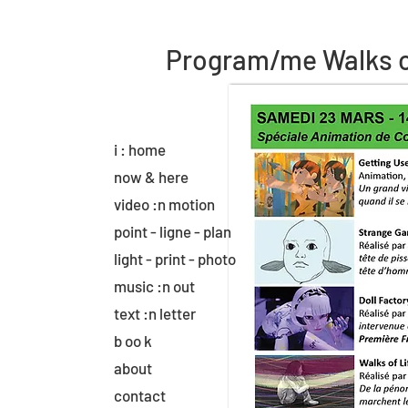
Program/me Walks of
i : home
now & here
video :n motion
point - ligne - plan
light - print - photo
music :n out
text :n letter
b oo k
about
contact