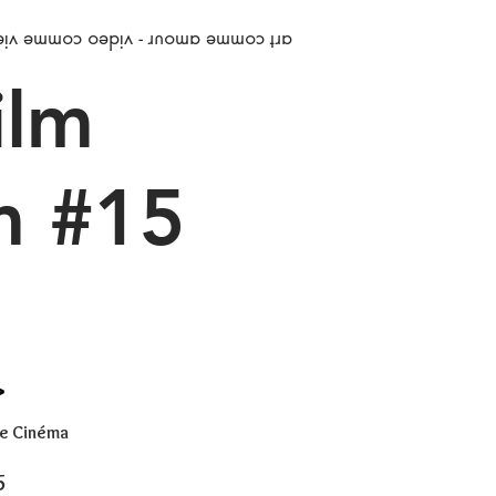
art comme amour - video comme vie
ilm
m #15
>
de Cinéma
5