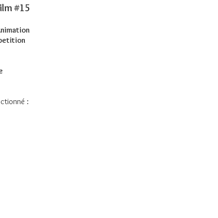
ilm #15
Animation
petition
e
ectionné :