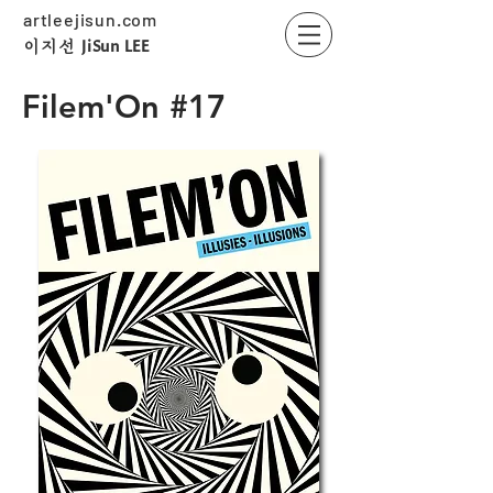
artleejisun.com
JiSun LEE
​이지선
Filem'On #17