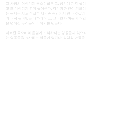
그 사람의 이야기와 목소리를 담고, 공간에 퍼져 울리
고 또 메아리가 되어 돌아온다. 각각의 개인이 퍼뜨리
는 독백은 서로 적절한 시간과 공간에서 만나 엇갈리
거나 꼭 들어맞는 대화가 되고, 그러한 대화들이 개인
을 넘어선 우리들의 이야기를 만든다.
이러한 목소리의 울림에 기억하려는 행동들과 잊으려
는 행동들을 묘사하는 말들이 담긴다. 상처와 아픔을
어둠으로 지워내려하는 한 목소리는 세상에 새로운
행위를 만들어 내는 치유의 목소리를 만난다. 저항과
순종의 과정을 지나 결국 기억과 망각은 서로가 서로
를 채운다.
목소리는 간략한 배경음악과 함께 하나의 완성된 조
각을 이루고, 거기에 강하고도 순간적인 불씨를 만들
어 내는 성냥의 풍경이 더해져 공간감을 더한다.
Photos >