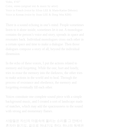
Video, 4’43’’
Color, stereo (original text & music by artist)
Voice in French (voice by JiSun LEE & Marie-Karine Debono)
Voice in Korean (voice by Jisun LEE & Dong Won KIM)
There is a sound echoing in one’s mind. People sometimes
listen to it alone inside, sometimes let it out. A monologue
contains the person’s voice and story, spreads in space and
resonates back. Individual monologues cross each other in
a certain space and time to make a dialogue. Then those
dialogues compose a story of all, beyond the individual
dimension.
In the echo of these voices, I put the actions related to
memory and forgetting. While the one, hurt and lonely,
tries to erase the memory into the darkness, the other tries
to make actions in the world and to heal. Through the
process of resistance and obedience, the memory and
forgetting eventually fill each other.
Voices constitute one complete sound piece with a simple
background music, and I created a sort of landscape made
of matches, which may add the spaciousness to the sound
with strong and momentary flames.
사람들은 자신의 마음속에 울리는 소리를 그 안에서
혼자만 듣기도, 겉으로 꺼내기도 한다. 하나의 독백은