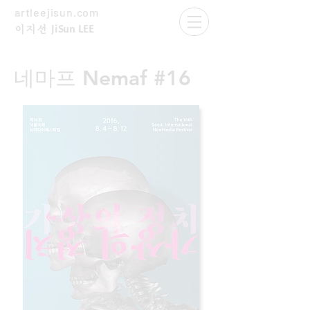
artleejisun.com
JiSun LEE
​이지선
네마프 Nemaf #16