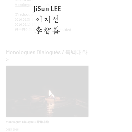
Monologues Dialogués
(2016)
GV schedule :
2016.08.09 17
:00
2016.08.10 15
:30
한국영상자료원 (Korean Film Archive)
Monologues Dialogués / 독백대화
>
Monologues Dialogués (독백대화)
2015-2016