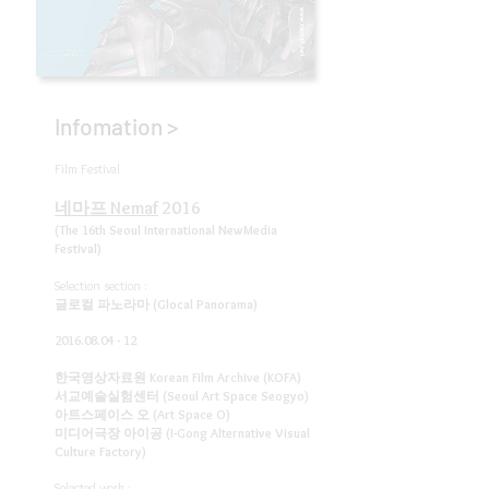
Infomation >
Film Festival
네마프 Nemaf
2016
(The 16th Seoul International NewMedia
Festival)
Selection section :
글로컬 파노라마 (Glocal Panorama)
2016.08.04 - 12
한국영상자료원 Korean Film Archive (KOFA)
서교예술실험센터 (Seoul Art Space Seogyo)
아트스페이스 오 (Art Space O)
미디어극장 아이공 (I-Gong Alternative Visual
Culture Factory)
Selected work :