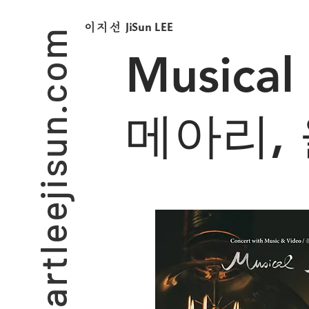
artleejisun.com
JiSun LEE
​이지선
Musical
메아리, 울