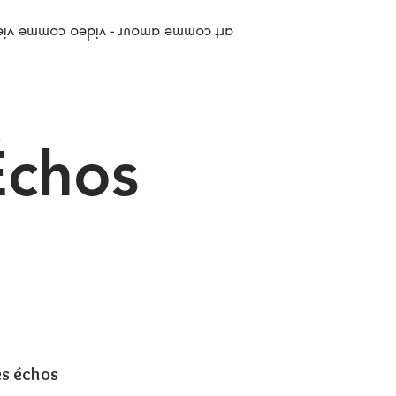
art comme amour - video comme vie
chos
>
s échos