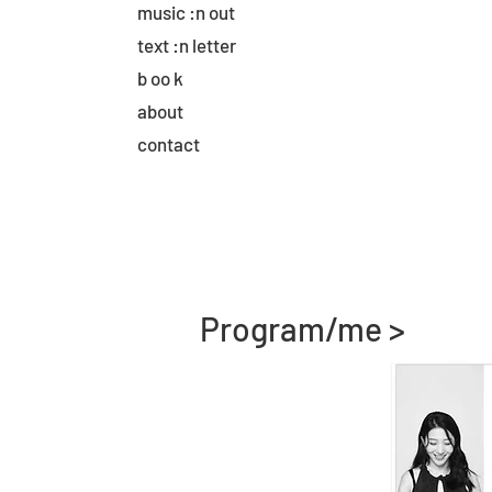
music :n out
text :n letter
b oo k
about
contact
Program/me >