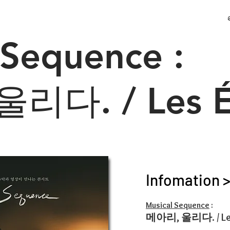
 Sequence :
리다. / Les É
Infomation 
Musical Sequence
:
메아리, 울리다. / Le