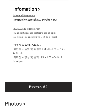
Infomation >
Musical Sequence
Invited to art show P:rétro #2
2020.02.21
(Fri) at 7pm
(Musical Sequence performance at 8pm)
59 Rivoli (59 rue de Rivoli, 75001 Paris)
연주자 및 작가 / Artistes
이민희 – 플룻 및 피콜로 / MinHee LEE – Flûte
& Piccolo
이지선 – 영상 및 음악 / JiSun LEE – Vidéo &
Musique
P:rétro #2
Photos >