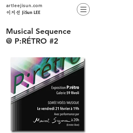
artleejisun.com
JiSun LEE
​이지선
Musical Sequence
@ P:RÉTRO #2