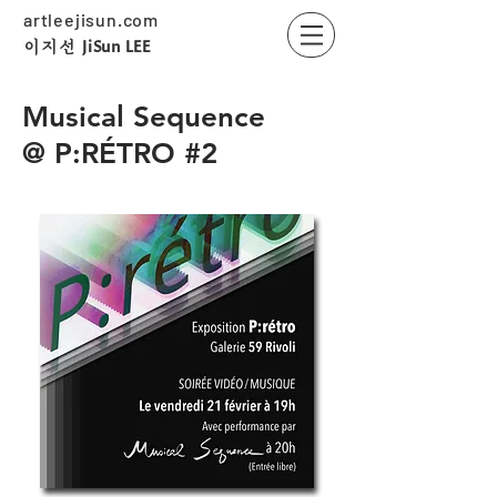
artleejisun.com
JiSun LEE
​이지선
Musical Sequence
@ P:RÉTRO #2