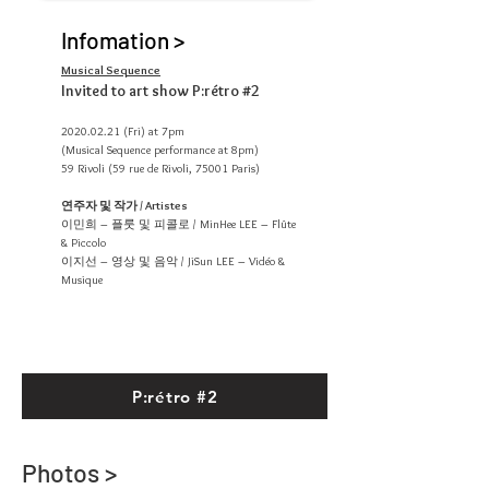
Infomation >
Musical Sequence
Invited to art show P:rétro #2
2020.02.21
(Fri) at 7pm
(Musical Sequence performance at 8pm)
59 Rivoli (59 rue de Rivoli, 75001 Paris)
연주자 및 작가 / Artistes
이민희 – 플룻 및 피콜로 / MinHee LEE – Flûte
& Piccolo
이지선 – 영상 및 음악 / JiSun LEE – Vidéo &
Musique
P:rétro #2
Photos >