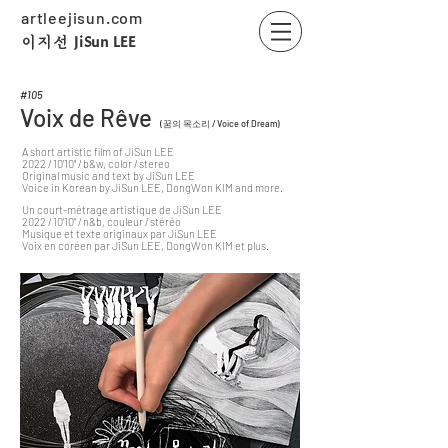
artleejisun.com
JiSun LEE
​이지선
#105
Voix de Rêve
(꿈의 목소리 / Voice of Dream)
A short artistic film of JiSun LEE
2022 / 10’10’’ / b&w, color / stereo
Original music and text by JiSun LEE
Voice in Korean by JiSun LEE, DongWon KIM and more.
Un court-métrage artistique de JiSun LEE
2022 / 10’10’’ / n&b, couleur / stéréo
Musique et texte originaux par JiSun LEE
Voix en coréen par JiSun LEE, DongWon KIM et plus.