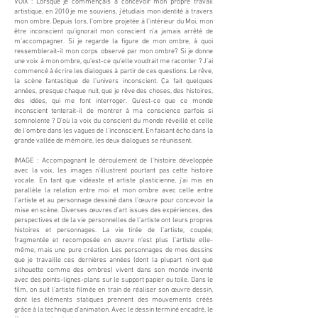
VOIX : Lorsque je commençais à concevoir mon propre travail
artistique, en 2010 je me souviens, j’étudiais mon identité à travers
mon ombre. Depuis lors, l’ombre projetée à l’intérieur du Moi, mon
être inconscient qu’ignorait mon conscient n’a jamais arrêté de
m’accompagner. Si je regarde la figure de mon ombre, à quoi
ressemblerait-il mon corps observé par mon ombre? Si je donne
une voix à mon ombre, qu’est-ce qu’elle voudrait me raconter ? J’ai
commencé à écrire les dialogues à partir de ces questions. Le rêve,
la scène fantastique de l’univers inconscient. Ça fait quelques
années, presque chaque nuit, que je rêve des choses, des histoires,
des idées, qui me font interroger. Qu’est-ce que ce monde
inconscient tenterait-il de montrer à ma conscience parfois si
somnolente ? D’où la voix du conscient du monde réveillé et celle
de l’ombre dans les vagues de l’inconscient. En faisant écho dans la
grande vallée de mémoire, les deux dialogues se réunissent.
IMAGE : Accompagnant le déroulement de l’histoire développée
avec la voix, les images n’illustrent pourtant pas cette histoire
vocale. En tant que vidéaste et artiste plasticienne, j’ai mis en
parallèle la relation entre moi et mon ombre avec celle entre
l’artiste et au personnage dessiné dans l’œuvre pour concevoir la
mise en scène. Diverses œuvres d’art issues des expériences, des
perspectives et de la vie personnelles de l’artiste ont leurs propres
histoires et personnages. La vie tirée de l’artiste, coupée,
fragmentée et recomposée en œuvre n’est plus l’artiste elle-
même, mais une pure création. Les personnages de mes dessins
que je travaille ces dernières années (dont la plupart n’ont que
silhouette comme des ombres) vivent dans son monde inventé
avec des points-lignes-plans sur le support papier ou toile. Dans le
film, on suit l’artiste filmée en train de réaliser son œuvre dessin,
dont les éléments statiques prennent des mouvements créés
grâce à la technique d’animation. Avec le dessin terminé encadré, le