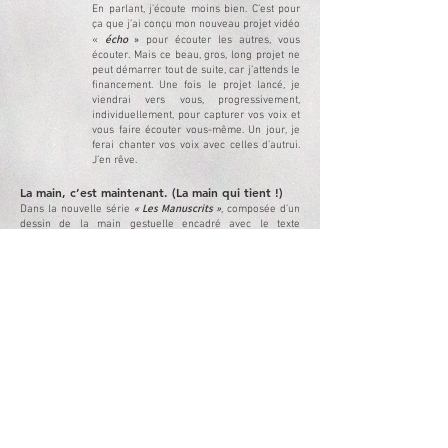
En parlant, j’écoute moins bien. C’est pour
ça que j’ai conçu mon nouveau projet vidéo
écho
»
«
pour écouter les autres, vous
écouter. Mais ce beau, gros, long projet ne
peut démarrer tout de suite, car j’attends le
financement. Une fois le projet lancé, je
viendrai vers vous, progressivement,
individuellement, pour capturer vos voix et
vous faire écouter vous-même. Un jour, je
ferai chanter vos voix avec celles d’autrui.
J’en rêve.
La main, c’est maintenant. (La main qui tient !)
« Les Manuscrits »
Dans la nouvelle série
, composée d’un
dessin de la main gestuelle encadré avec le texte
transparent manuscrit sur le verre du cadre, je parle avec
les mains. Le dessin a deux objets parlants : la main et le
texte, qui ne sont pas visibles en même temps alors qu’ils
sont sur le même plan. L’œuvre demande aux spectateurs
de déplacer les yeux, de travailler la focale, et de chercher
de la bonne lumière pour voir les deux objets et concevoir
les deux paroles émises de l’œuvre. Les gestes communs,
personnels, stéréotypés ou interdits évoquent une ou
plusieurs situation(s) puis la phrase écrite au-dessus en
propose une.
Cette série,
« I’m
commençant par l’étude de mes propres mains
talking now. »
, a ensuite pour objectif de se développer