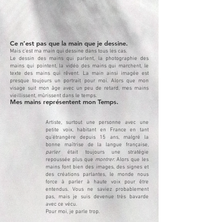
Ce n’est pas que la main que je dessine.
Mais c’est ma main qui dessine dans tous les cas.
Le dessin des mains qui parlent, la photographie des
mains qui pointent, la vidéo des mains qui marchent, le
texte des mains qui rêvent. La main ainsi imagée est
presque toujours un portrait pour moi. Alors que mon
visage suit mon âge avec un peu de retard, mes mains
vieillissent, mûrissent dans le temps.
Mes mains représentent mon Temps.
Artiste, surtout une personne avec une
petite voix, habitant en France en tant
qu’étrangère depuis 15 ans, malgré la
bonne maîtrise de la langue française,
parler
était toujours une stratégie
repoussée plus que
montrer
. Alors que les
mains font bien des images, des signes et
des créations parlantes, le monde nous
force à parler à haute voix pour être
entendus. Vous ne saviez probablement
pas, mais je suis devenue très bavarde
avec ce vécu.
Pour moi, je parle trop.