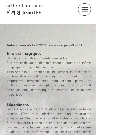
artleejisun.com
JiSun LEE
​이지선
Texte commencé le 09/02/2023, à continuer par JiSun LEE
Elle est magique.
J’en ai deux en plus, qui s’entendent si bien.
Elle est froide aussi bien que chaude, souple en même
temps que ferme, habile, maline.
Tous ses plis qui donnent le mouvement, tous ses rides
qui tracent le vécu, et les dix ongles qui grattent et les dix
empreintes personnalisées pour chacun parmi les
milliards d’hommes. Le digital, la pointe du doigt, définit
notre actualité informatique et déverrouille le monde
numérique.
Séparément,
j’écris avec celle de droite et je dessine avec celle de
gauche. C’est leurs missions les plus importantes
aujourd’hui. Sinon, je suis plutôt ambidextre dans la vie.
Sur le clavier en particulier, les dix doigts orchestrent des
occupations à la fois communes et individuelles. Au
quotidien, je cuisine, mange, lave, marche, dors, pense