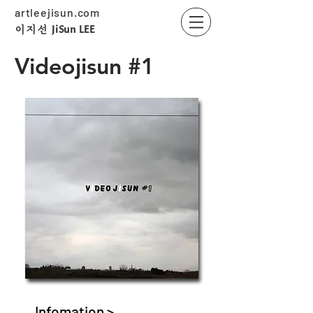
artleejisun.com
JiSun LEE
​이지선
Videojisun #1
Infomation >